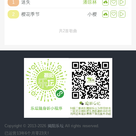
1
迷失
潘琼林
2
樱花季节
小樱
共2首歌曲
Copyright © 2013-2026
揭阳乐坛
All rights reserved.
已运营13年6个月零23天!