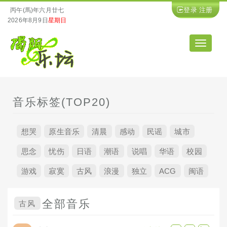
登录
注册
丙午(馬)年六月廿七
2026年8月9日
星期日
导
航
音乐标签(TOP20)
想哭
原生音乐
清晨
感动
民谣
城市
思念
忧伤
日语
潮语
说唱
华语
校园
游戏
寂寞
古风
浪漫
独立
ACG
闽语
全部音乐
古风