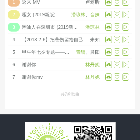
1
返来 MV
卢笃昕
2
哑女 (2019新版)
潘琼林
、
音妹
3
潮汕人在深圳市 (2019新版伴奏)
潘琼林
4
【2013-2-6】把悲伤留给自己
未知
5
甲午年七夕专题——我有话对你说
青醨
、
晨阳
6
谢谢你
林丹妮
7
谢谢你mv
林丹妮
共7首歌曲