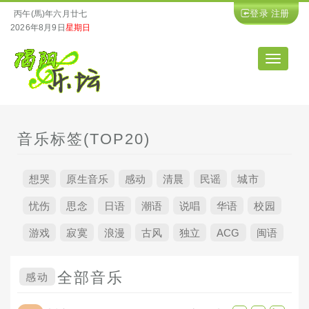
登录
注册
丙午(馬)年六月廿七
2026年8月9日
星期日
导
航
音乐标签(TOP20)
想哭
原生音乐
感动
清晨
民谣
城市
忧伤
思念
日语
潮语
说唱
华语
校园
游戏
寂寞
浪漫
古风
独立
ACG
闽语
全部音乐
感动