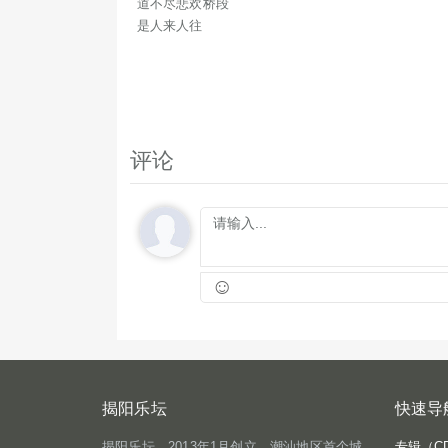
道不尽悲欢桥段
是人来人往
评论
☺
揭阳乐坛
快速导
揭阳乐坛，2013年1月创立，潮汕地区首个城
专辑（C