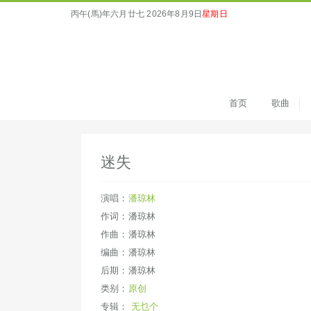
丙午(馬)年六月廿七
2026年8月9日
星期日
首页
歌曲
迷失
演唱：
潘琼林
作词：潘琼林
作曲：潘琼林
编曲：潘琼林
后期：潘琼林
类别：
原创
专辑：
无乜个