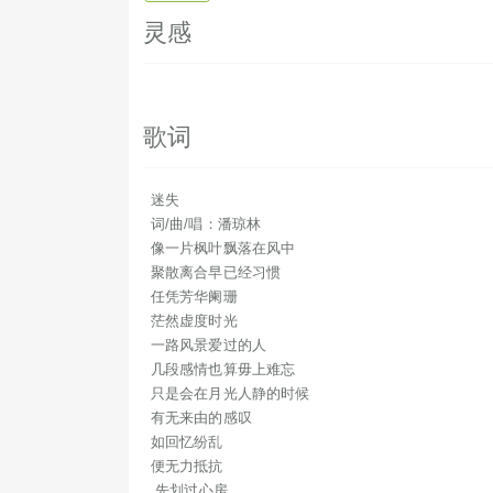
只是
灵感
如回
先划
你
歌词
是情
迷失
用苍
词/曲/唱：潘琼林
像一片枫叶飘落在风中
聚散离合早已经习惯
任凭芳华阑珊
像一
茫然虚度时光
徘
一路风景爱过的人
几段感情也算毋上难忘
只是会在月光人静的时候
一
有无来由的感叹
如回忆纷乱
几段
便无力抵抗
只是怀
先划过心房