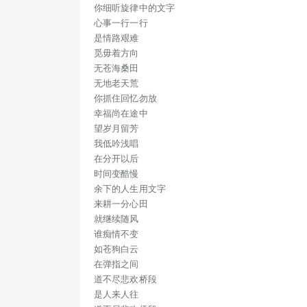
你细听旋律中的文字
心事一行一行
是情路艰难
觅毋着方向
无苍海桑田
无地老天荒
你抓住回忆勿放
幸福尚在途中
望岁月留芳
我低吟浅唱
在分开以后
时间变酷慢
余下的人生用文字
来耕一分心田
就继续随风
谁痴情不变
如苍狗白云
在弹指之间
道不尽悲欢桥段
是人来人往