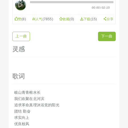
追求革命真理沐浴党的阳光
00:00
/
02:15
团结 勤奋
求实向上
赞
(
8
)
人气
(7855)
收藏
(
0
)
下载
(15)
分享
优良校风
代代发扬
上一曲
下一曲
啊 啊 一中
啊啊 母校
灵感
古榕根深叶茂木棉红霞漫天
我们赞扬你
不息自强
歌词
岐山青青榕水长
我们成长在北河滨
叩开知识宝库扬起理想征帆
岐山青青榕水长
团结勤奋
我们欢聚在北河滨
追求革命真理沐浴党的阳光
求实向上
团结 勤奋
振兴中华跃马扬鞭
求实向上
啊 啊 一中
优良校风
啊啊 母校