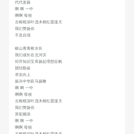
代代发扬
古榕根深叶茂木棉红霞漫天
啊 啊 一中
我们赞扬你
啊啊 母校
古榕根深叶茂木棉红霞漫天
异彩频添
我们赞扬你
啊 啊 一中
不息自强
啊啊 母校
古榕根深叶茂木棉红霞漫天
岐山青青榕水长
我们赞扬你
我们成长在北河滨
叩开知识宝库扬起理想征帆
异彩频添
团结勤奋
求实向上
振兴中华跃马扬鞭
啊 啊 一中
啊啊 母校
古榕根深叶茂木棉红霞漫天
我们赞扬你
异彩频添
啊 啊 一中
啊啊 母校
古榕根深叶茂木棉红霞漫天