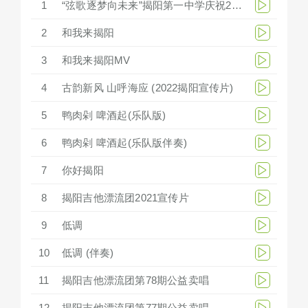
1
“弦歌逐梦向未来”揭阳第一中学庆祝279周年华诞文艺汇演
2
和我来揭阳
3
和我来揭阳MV
4
古韵新风 山呼海应 (2022揭阳宣传片)
5
鸭肉剁 啤酒起(乐队版)
6
鸭肉剁 啤酒起(乐队版伴奏)
7
你好揭阳
8
揭阳吉他漂流团2021宣传片
9
低调
10
低调 (伴奏)
11
揭阳吉他漂流团第78期公益卖唱
12
揭阳吉他漂流团第77期公益卖唱