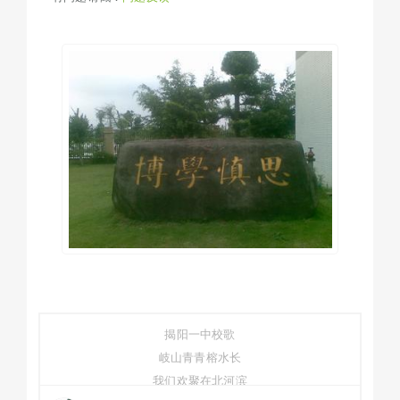
揭阳一中校歌
岐山青青榕水长
我们欢聚在北河滨