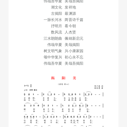
伟哉吾华夏 美哉吾揭阳
潮文化 发祥地
古揭阳 最渊源
一脉长河水 两晋诗千篇
抒明月 看今朝
数风流 人杰贤
江水朗朗曲 佩锦新启元
伟哉华夏 美哉揭阳
树文明气象 兴小康家园
颂中华复兴 初心永不忘
伟哉吾华夏 美哉吾揭阳