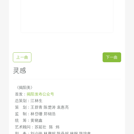
上一曲
下一曲
灵感
《揭阳美》
首发：
揭阳发布公众号
总策划：江林生
策 划：王群青 陈楚涛 袁惠亮
监 制：林岱珊 郑锦浩
统 筹：黄晓鑫
艺术顾问：苏延壮 陈 炜
剧 务：刘少瑜 林馨妮 陈丹妮 林炯 陈培鑫