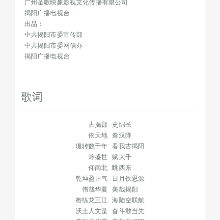
广州圣歌映象影视文化传播有限公司
揭阳广播电视台
出品：
中共揭阳市委宣传部
中共揭阳市委网信办
揭阳广播电视台
歌词
古揭郡 史绵长
依天地 秦汉降
辗转数千年 看我古揭阳
吟盛世 赋大千
仰南北 眺西东
乾坤盈正气 日月饮思源
伟哉华夏 美哉揭阳
榕练龙三江 海陆空联航
沃土人文是 奋斗敢当先