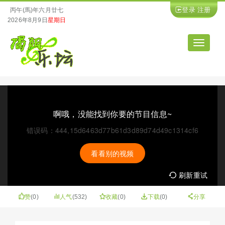
登录
注册
丙午(馬)年六月廿七
2026年8月9日
星期日
导
航
啊哦，没能找到你要的节目信息~
错误码：444,15d6463d77b61d3d89d74d49c1314cf6
看看别的视频
刷新重试
赞
(
0
)
人气
(532)
收藏
(
0
)
下载
(0)
分享