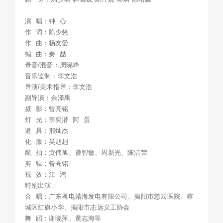
演 唱：钟 心
作 词：陈少慈
作 曲：杨友爱
编 曲：秦 喆
录音/混音：周晓峰
音乐监制：李文浩
导演/美术指导：李文浩
副导演：佘泽禹
摄 影：曾亮铭
灯 光：李奕潜 阿 蛋
道 具：邢灿杰
化 服：吴赳赳
航 拍：黄伟旭、曾智敏、周新光、陈洁荣
剪 辑：曾亮铭
视 效：江 鸿
特别出演：
合 唱：广东粤电靖海发电有限公司、揭阳市慈云医院、榕
城区红旗小学、揭阳市志远义工协会
舞 蹈：谢晓萍、黄志海等