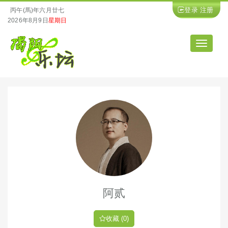
登录
注册
丙午(馬)年六月廿七
2026年8月9日
星期日
导
航
阿贰
收藏 (0)