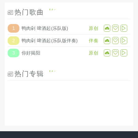
热门歌曲
更多
1
鸭肉剁 啤酒起(乐队版)
原创
2
鸭肉剁 啤酒起(乐队版伴奏)
伴奏
3
你好揭阳
原创
热门专辑
更多