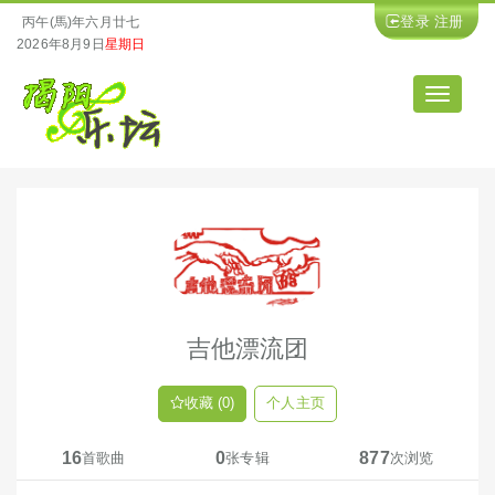
登录
注册
丙午(馬)年六月廿七
2026年8月9日
星期日
导
航
吉他漂流团
收藏 (0)
个人主页
16
0
877
首歌曲
张专辑
次浏览