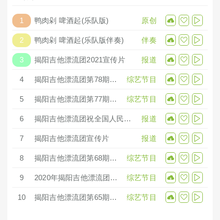
1
鸭肉剁 啤酒起(乐队版)
原创
2
鸭肉剁 啤酒起(乐队版伴奏)
伴奏
3
揭阳吉他漂流团2021宣传片
报道
4
揭阳吉他漂流团第78期公益卖唱
综艺节目
5
揭阳吉他漂流团第77期公益卖唱
综艺节目
6
揭阳吉他漂流团祝全国人民新年快乐
报道
7
揭阳吉他漂流团宣传片
报道
每月5号在揭阳街头（主要在揭阳青年广场附近沿江路榕树下）举行
公益卖唱。
8
揭阳吉他漂流团第68期公益卖唱
综艺节目
代表作：《鸭肉剁，啤酒起》《Hello, Kityall》《老街老巷老西施》
等
9
2020年揭阳吉他漂流团新年联欢音乐会
综艺节目
成员（不完整）：陈炜（贰哥）、郑礼杰、吴洪成、郑楚荣、何伟
群、罗斌、李佳等
10
揭阳吉他漂流团第65期公益卖唱
综艺节目
星空网直播地址：
https://vzan.com/live/channelpage-80578