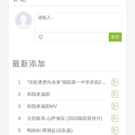
☺
发布
最新添加
1
“弦歌逐梦向未来”揭阳第一中学庆祝279周年华诞文艺汇演
2
和我来揭阳
3
和我来揭阳MV
4
古韵新风 山呼海应 (2022揭阳宣传片)
5
鸭肉剁 啤酒起(乐队版)