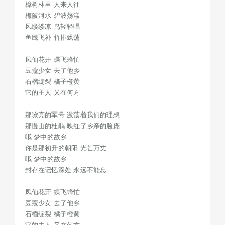
樟树林里 人来人往
梅陂河水 碧波荡漾
风缕缕凉 鸟轻轻唱
鱼鹰飞补 竹排飘荡
凤仙花开 蝶飞蜂忙
豆蔻少女 去了他乡
石榴绽裂 橘子橙黄
它的主人 又在何方
那嘹亮的军号 激荡着我们的理想
那慢山的杜鹃 映红了乡亲的脸庞
哦 梦中的故乡
你是那初升的朝阳 光芒万丈
哦 梦中的故乡
封存在记忆深处 永远不能忘
凤仙花开 蝶飞蜂忙
豆蔻少女 去了他乡
石榴绽裂 橘子橙黄