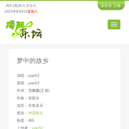
登录
注册
丙午(馬)年六月廿六
2026年8月8日
星期六
导
航
梦中的故乡
演唱：yian52
原唱：yian52
作词：雪飘飘(王蓉)
作曲：张新合
混音：非鱼音乐
类别：
华语歌坛
热度：465
上传者：
yian52