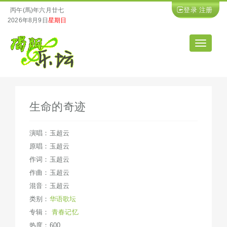
登录
注册
丙午(馬)年六月廿七
2026年8月9日
星期日
导
航
生命的奇迹
演唱：玉超云
原唱：玉超云
作词：玉超云
作曲：玉超云
混音：玉超云
类别：
华语歌坛
专辑：
青春记忆
热度：600