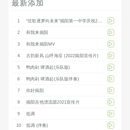
最新添加
1
“弦歌逐梦向未来”揭阳第一中学庆祝279周年华诞文艺汇演
2
和我来揭阳
3
和我来揭阳MV
4
古韵新风 山呼海应 (2022揭阳宣传片)
5
鸭肉剁 啤酒起(乐队版)
6
鸭肉剁 啤酒起(乐队版伴奏)
7
你好揭阳
8
揭阳吉他漂流团2021宣传片
9
低调
10
低调 (伴奏)