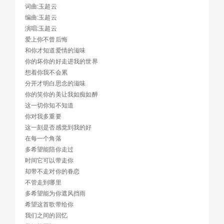
词曲:玉超云
编曲:玉超云
演唱:玉超云
爱上你不曾后悔
和你才知道爱情的滋味
你的坏你的好走进我的世界
想着你我不会累
分开才明白思念的滋味
你的笑你的美让我如痴如醉
这一切你知不知道
你对我多重要
这一刻是否感觉到我的好
在每一个角落
多希望能陪你走过
时间它可以带走你
却带不走对你的眷恋
不管走到哪里
多希望能为你遮风挡雨
希望这首歌带给你
我们之间的回忆