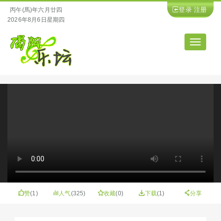
登录
注册
丙午(馬)年六月廿四
2026年8月6日星期四
导
航
赞
(
1
)
人气
(325)
收藏
(
0
)
下载
(1)
分享