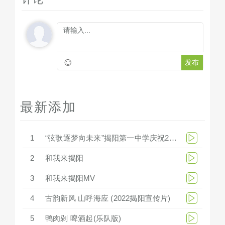
☺
发布
最新添加
1
“弦歌逐梦向未来”揭阳第一中学庆祝279周年华诞文艺汇演
2
和我来揭阳
3
和我来揭阳MV
4
古韵新风 山呼海应 (2022揭阳宣传片)
5
鸭肉剁 啤酒起(乐队版)