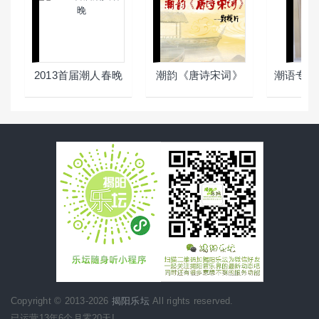
2013首届潮人春晚
潮韵《唐诗宋词》
潮语专辑
Copyright © 2013-2026
揭阳乐坛
All rights reserved.
已运营13年6个月零20天!