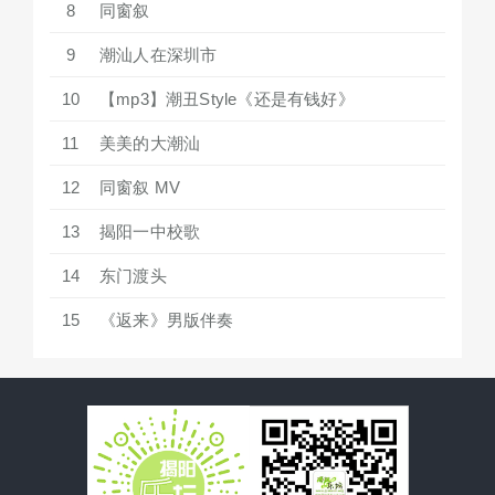
8
同窗叙
9
潮汕人在深圳市
10
【mp3】潮丑Style《还是有钱好》
11
美美的大潮汕
12
同窗叙 MV
13
揭阳一中校歌
14
东门渡头
15
《返来》男版伴奏