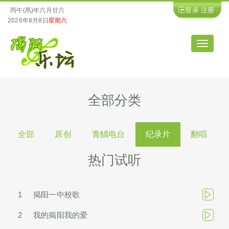
登录
注册
丙午(馬)年六月廿六
2026年8月8日
星期六
导
航
全部分类
全部
原创
青醨电台
纪录片
翻唱
热门试听
1
揭阳一中校歌
2
我的揭阳我的爱