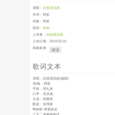
演唱：
吉他漂流团
作词：阿贰
作曲：阿贰
类别：
原创
上传者：
吉他漂流团
上传日期：2018-02-01
风格标签:
潮语
歌词文本
演唱：吉他漂流团(揭阳)
词/曲：阿贰
手鼓：郑礼杰
口琴：吴洪成
主演：郑楚荣
配器：何伟群
鸭肉斫 啤酒来起
三兄二弟来锯奅弦