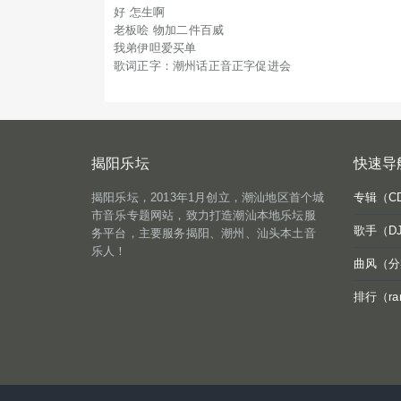
好 怎生啊
老板哙 物加二件百威
我弟伊呾爱买单
歌词正字：潮州话正音正字促进会
揭阳乐坛
快速导
揭阳乐坛，2013年1月创立，潮汕地区首个城
专辑（C
市音乐专题网站，致力打造潮汕本地乐坛服
歌手（D
务平台，主要服务揭阳、潮州、汕头本土音
乐人！
曲风（分
排行（ra