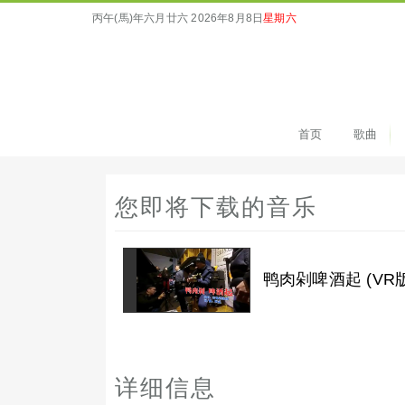
丙午(馬)年六月廿六
2026年8月8日
星期六
首页
歌曲
您即将下载的音乐
鸭肉剁啤酒起 (VR版
详细信息