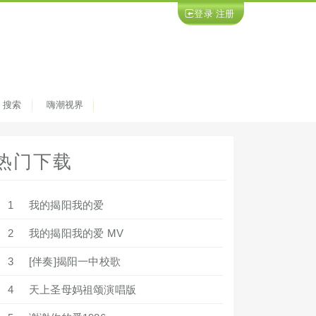
登录
注册
搜索
嗨潮视界
热门下载
1
我的揭阳我的爱
2
我的揭阳我的爱 MV
3
[伴奏]揭阳一中校歌
4
天上圣母妈祖颂演唱版