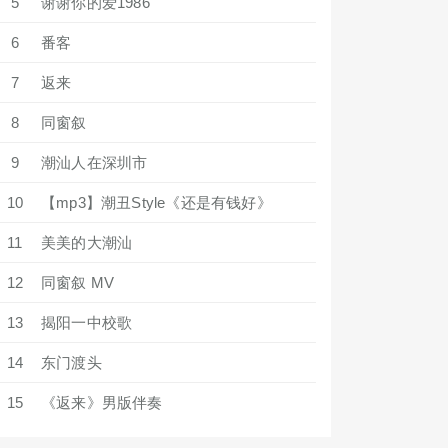
5
谢谢你的爱1986
6
番客
7
返来
8
同窗叙
9
潮汕人在深圳市
10
【mp3】潮丑Style《还是有钱好》
11
美美的大潮汕
12
同窗叙 MV
13
揭阳一中校歌
14
东门渡头
15
《返来》男版伴奏