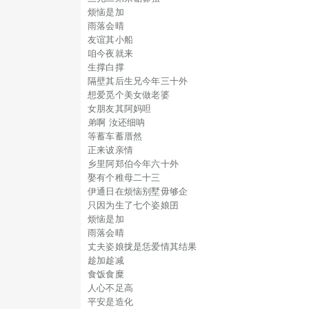
烦恼是加
雨落会晴
友谊其小船
咱今夜就来
生撑白撑
隔壁其后生兄今年三十外
想爱觅个美女做老婆
女朋友其阿妈呾
弟啊 汝还细呐
等蓄车蓄厝然
正来诐亲情
乡里阿郑伯今年六十外
娶有个稚母二十三
伊通日在烦恼别墅毋够企
只因为生了七个姿娘囝
烦恼是加
雨落会晴
丈夫姿娘拢是恁爱情其结果
趁加趁减
食饭食糜
人心不足高
平安是造化