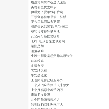
厝边其阿妹昨夜送入医院
街坊邻里拢去睇伊
伊呾为了爱颂雅衫裤啊
三顿食存粒苹果佮二杯醋
阮乡里其阿妹愈更死
想爱嫁乞韩国“欧巴“做老二
整容拉皮提升嘴角肌
死父死母还惦笑嘻嘻
哎呀~呾伊毋别去就着啊
烦恼是加
雨落会晴
生雅生䆀拢是恁父母其原装货
趁加趁减
食饭食糜
老实终久在
平安是造化
王老师退休已经五年外
三个孙囝全靠伊单人来教大
上个月福彩中着千四万
亲情朋友拢呾
此个阿母咱着来相共
深圳阮狗叔生理死下大