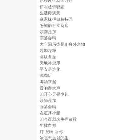
縖条皮带就四万外
伊呾趁钱较恶
生活毋满意
身家拢押做粒特码
怎知输存支葵扇
烦恼是加
雨落会晴
大车阔厝拢是咱身外之物
趁加趁减
食饭食糜
天地补忠厚
平安是造化
鸭肉斫
啤酒来起
音响奏大声
咱开心毋畏少礼
烦恼是加
雨落会晴
友谊其小船
咱今夜就来生撑白撑
生撑白撑
好 兄啊 听你
汝呾怎生就怎生