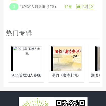
3
我的家乡叫揭阳 (伴奏)
伴奏
热门专辑
2013首届潮人春晚
潮韵《唐诗宋词》
潮语专辑