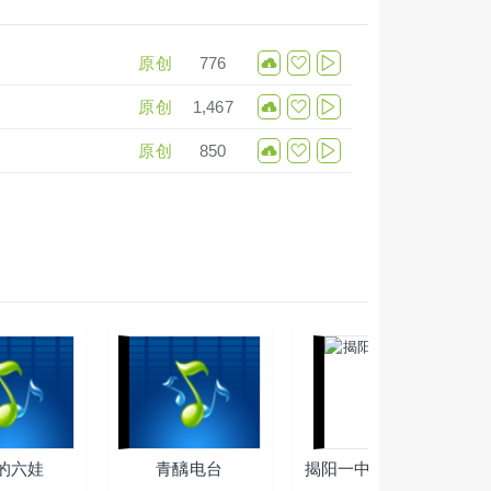
原创
776
原创
1,467
原创
850
的六娃
青醨电台
揭阳一中270周年校庆