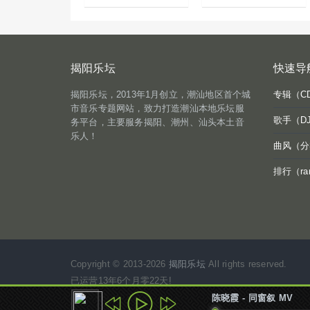
揭阳乐坛
快速导
揭阳乐坛，2013年1月创立，潮汕地区首个城
专辑（C
市音乐专题网站，致力打造潮汕本地乐坛服
歌手（D
务平台，主要服务揭阳、潮州、汕头本土音
乐人！
曲风（分
排行（ra
Copyright © 2013-2026
揭阳乐坛
All rights reserved.
已运营13年6个月零22天!
音乐相随，快乐永远
陈晓霞 - 同窗叙 MV