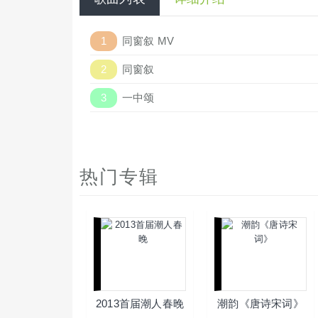
1
同窗叙 MV
2
同窗叙
3
一中颂
热门专辑
2013首届潮人春晚
潮韵《唐诗宋词》