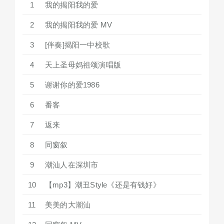
1
我的揭阳我的爱
2
我的揭阳我的爱 MV
3
[伴奏]揭阳一中校歌
4
天上圣母妈祖颂演唱版
5
谢谢你的爱1986
6
番客
7
返来
8
同窗叙
9
潮汕人在深圳市
10
【mp3】潮丑Style《还是有钱好》
11
美美的大潮汕