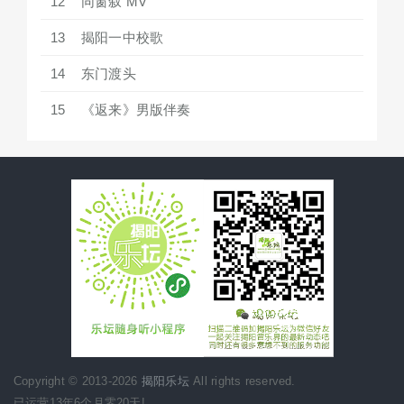
12
同窗叙 MV
13
揭阳一中校歌
14
东门渡头
15
《返来》男版伴奏
Copyright © 2013-2026
揭阳乐坛
All rights reserved.
已运营13年6个月零20天!