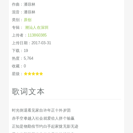
作曲：潘琼林
混音：潘琼林
类别：
原创
专辑：
潮汕人在深圳
上传者：
113860385
上传日期：2017-03-31
下载：19
热度：5,764
收藏：0
星级：
歌词文本
时光倒退看见家自许年正十外岁囝
赤手空拳越入社会就爱佮人拼个输赢
正知是物勤俭节约白手起家拢无影无迹