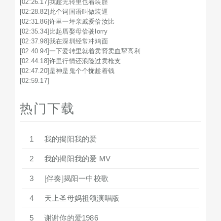
[02:26.17]我趁无转里也着装膣

[02:28.82]此个词国语叫做装逼

[02:31.86]许里一坪亲戚爱佮汝比

[02:35.34]比起厝娶母佮驶lorry

[02:37.98]我在深圳经常冲鸡面

[02:40.94]一下爱转里就着卖肾卖血挈高利

[02:44.18]许里行情还浪险过卖枪支

[02:47.20]是神是鬼个个拢趁着钱

[02:59.17]
热门下载
1
我的揭阳我的爱
2
我的揭阳我的爱 MV
3
[伴奏]揭阳一中校歌
4
天上圣母妈祖颂演唱版
5
谢谢你的爱1986