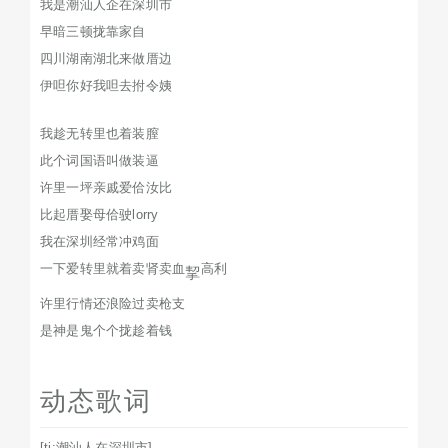
我是潮汕人企在深圳市
早暗三顿拢靠家自
四川湖南湖北来做厝边
伊呾你好我呾去拊令姨
我趁无转里也着装膣
此个词国语叫做装逼
许里一坪亲戚爱佮汝比
比起厝娶母佮驶lorry
我在深圳经常冲鸡面
一下爱转里就着卖肾卖血
高利
挈
许里行情还浪险过卖枪支
是神是鬼个个拢趁着钱
动态歌词
[ti:潮汕人在深圳市]
