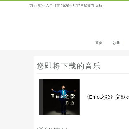
丙午(馬)年六月廿五
2026年8月7日星期五 立秋
首页
歌曲
您即将下载的音乐
《Emo之歌》义默