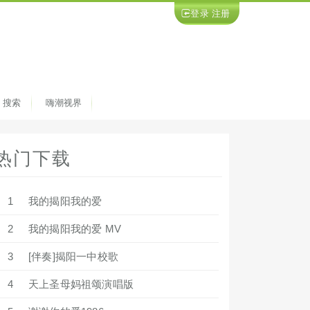
登录
注册
搜索
嗨潮视界
热门下载
1
我的揭阳我的爱
2
我的揭阳我的爱 MV
3
[伴奏]揭阳一中校歌
4
天上圣母妈祖颂演唱版