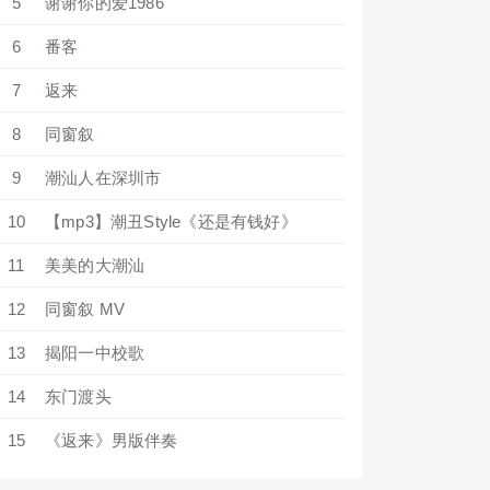
5
谢谢你的爱1986
6
番客
7
返来
8
同窗叙
9
潮汕人在深圳市
10
【mp3】潮丑Style《还是有钱好》
11
美美的大潮汕
12
同窗叙 MV
13
揭阳一中校歌
14
东门渡头
15
《返来》男版伴奏