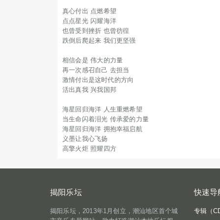
真心付出 点燃希望
点点星光 闪耀海洋
也曾受到挫折 也曾彷徨
跌倒后爬起来 我们更坚强
相信会是 伟大的力量
再一次感召自己 去担当
激情付出是这时代的方向
活出真我 兴我国邦
海星回归海洋 人生重燃希望
当生命闪着泪光 传承爱的力量
海星回归海洋 拥抱幸福启航
义墨让我心飞扬
高擎火炬 照耀四方
揭阳乐坛
快速导
揭阳乐坛，2013年1月创立，潮汕地区首个城
专辑（C