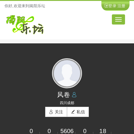
你好,欢迎来到揭阳乐坛
登录
注册
导
航
风卷
四川成都
关注
私信
0
0
5606
0
18