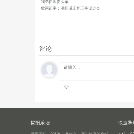
我弟伊呾爱买单
歌词正字：潮州话正音正字促进会
评论
☺
揭阳乐坛
快速导