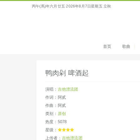
丙午(馬)年六月廿五
2026年8月7日星期五 立秋
首页
歌曲
鸭肉剁 啤酒起
演唱：
吉他漂流团
作词：阿贰
作曲：阿贰
类别：
原创
热度：5078
星级：
上传者：
吉他漂流团