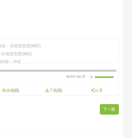
起 - 吉他漂流团(揭阳)
吉他漂流团(揭阳)
词/曲：阿贰
手鼓：郑礼杰
00:00
/
04:37
口琴：吴洪成
主演：郑楚荣
收藏
(
0
)
下载
(0)
分享
配器：何伟群
：潮州话正音正字促进会
下一曲
肉斫 啤酒来起
兄二弟来锯奅弦
烦恼是加
雨落会晴