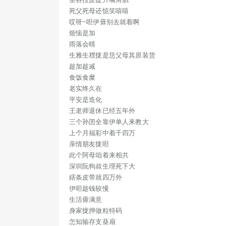
死父死母还惦笑嘻嘻
哎呀~呾伊毋别去就着啊
王老
烦恼是加
三个孙
雨落会晴
上个
生雅生䆀拢是恁父母其原装货
趁加趁减
食饭食糜
此
老实终久在
深圳
平安是造化
縖
王老师退休已经五年外
三个孙囝全靠伊单人来教大
上个月福彩中着千四万
亲情朋友拢呾
身
此个阿母咱着来相共
深圳阮狗叔生理死下大
縖条皮带就四万外
伊呾趁钱较慢
大车
生活毋满意
身家拢押做粒特码
怎知输存支葵扇