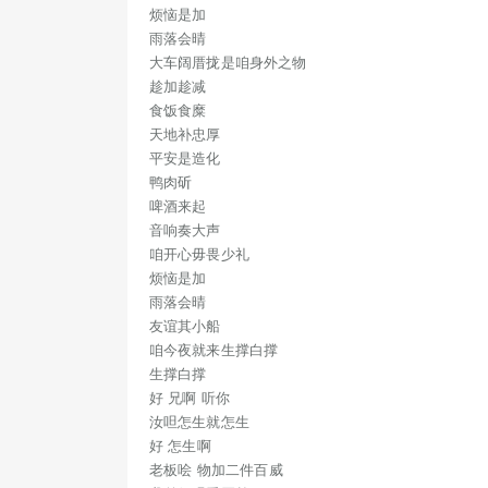
烦恼是加
雨落会晴
大车阔厝拢是咱身外之物
趁加趁减
食饭食糜
天地补忠厚
平安是造化
鸭肉斫
啤酒来起
音响奏大声
咱开心毋畏少礼
咱
烦恼是加
雨落会晴
友谊其小船
咱今夜就来生撑白撑
生撑白撑
好 兄啊 听你
老板
汝呾怎生就怎生
好 怎生啊
老板哙 物加二件百威