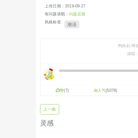
上传日期：2019-09-27
有问题请戳：
问题反馈
风格标签:
潮语
鸭肉剁 啤酒
演唱：
赞
(
7
)
人气
(5078)
歌词正字
上一曲
鸭
三
灵感