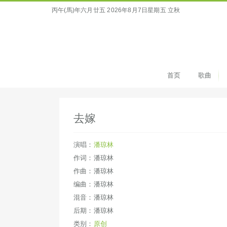
丙午(馬)年六月廿五
2026年8月7日星期五 立秋
首页
歌曲
去嫁
演唱：
潘琼林
作词：潘琼林
作曲：潘琼林
编曲：潘琼林
混音：潘琼林
后期：潘琼林
类别：
原创