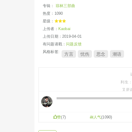
专辑：
琼林三部曲
热度：1090
星级：
上传者：
Kaobai
上传日期：2019-04-01
有问题请戳：
问题反馈
风格标签:
方言
忧伤
思念
潮语
利生
又是
介绍
你总说
我知道
赞
(
7
)
人气
(1090)
未恋
是肯