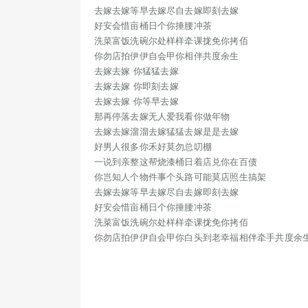
一说到亲整这
去嫁去嫁等早去嫁尽自去嫁即刻去嫁
你岂知人个物
好安会惜亩桶日个你捶腰冲茶
去嫁去嫁等
洗菜富饭洗碗尔处样样牵课拢免你拷佰
好安会
你勿店拍伊伊自会甲你相伴共度余生
去嫁去嫁 你猛猛去嫁
洗菜富饭洗
去嫁去嫁 你即刻去嫁
你勿店拍伊伊自会甲
去嫁去嫁 你等早去嫁
那再停落去嫁无人爱我看你做年物
去嫁去嫁溜溜去嫁猛猛去嫁是是去嫁
好男人很多你禾好莫勿总叨棚
一说到亲整这帮烧漆桶日着店兑你在百债
你岂知人个物件事个头路可能莫店照生搞架
去嫁去嫁等早去嫁尽自去嫁即刻去嫁
好安会惜亩桶日个你捶腰冲茶
洗菜富饭洗碗尔处样样牵课拢免你拷佰
你勿店拍伊伊自会甲你白头到老幸福相伴牵手共度余