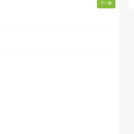
下一曲
说二老就像欢喜冤家
金小姐免修炼成阿奶
生：呵，你这妹子
溜去嫁猛猛去嫁是是去嫁
很多你禾好莫勿总叨棚
帮烧漆桶日着店兑你在百债
件事个头路可能莫店照生搞架
早去嫁尽自去嫁即刻去嫁
惜亩桶日个你捶腰冲茶
碗尔处样样牵课拢免你拷佰
伊自会甲你相伴共度余生
感情状态就卖开卖嘴
店眉在页内看了沙畏
好水 刚好门票卖贵
会惜你个人娇你去晖
到阔人嫌你毒茶拖累
照大勿店还老人驳季