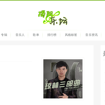
专辑
音乐人
歌单
排行榜
风格标签
音乐资讯