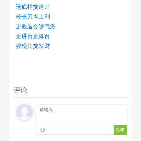
选底样拢迷茫
校长刀也土利
进教厝会够气派
企讲台企舞台
狡猾其拢发财
评论
☺
发布