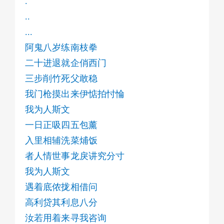
.
伊乞我凶了静静
..
我通日冲在兄弟头前
...
东山榕城也先慢我侬其
阿鬼八岁练南枝拳
若俏拢着排在我后爿
汝若毋爽就放马过来
二十进退就企俏西门
我通夜摇摆在迷城舞台
三步削竹死父敢稳
台顶妹囝有迷人其身材
我门枪摸出来伊惦拍忖惀
问我有能为送伊乜个
我为人斯文
我侬其钻石比番茨还大个
一日正吸四五包薰
我通日冲在兄弟头前
"温头"簇跋场先慢往个
入里相辅洗菜烳饭
也毋提倡擎刀去相治
者人情世事龙戾讲究分寸
用做铳子就免许样毋闲
我为人斯文
我通夜摇摆在迷城舞台
遇着底侬拢相借问
无中用其人企在讲台
高利贷其利息八分
对佮毋对在试卷顶爿
汝若用着来寻我咨询
有若听话你自有若髧眉