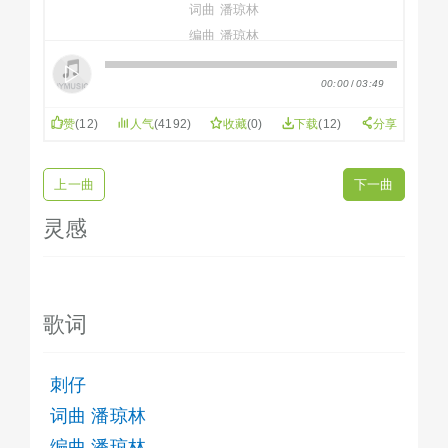
词曲 潘琼林
编曲 潘琼林
演唱 潘琼林
00:00
/
03:49
弘扬潮汕文化
分享潮语歌曲
赞
(
12
)
人气
(4192)
收藏
(
0
)
下载
(12)
分享
...
摩托拍炮易过拍蠓
上一曲
下一曲
Q5X6拢比我慢
单收保护费毋是呾若好趁
灵感
底侬无缴停下着好惨
书包底囥净镀锌管啊
无卵勿呾汝混黑帮
歌词
我大兄在网吧在闪防弹
我在学校门骹擎刀斫人
后生囝爱在
刺仔
相拍事好勿而勿
词曲 潘琼林
等下乞老师知
编曲 潘琼林