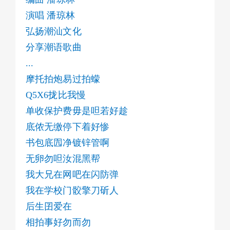
又爱呾叫你阿父来
演唱 潘琼林
伊老人毋闲
汝罚我来漱黑板
弘扬潮汕文化
讲素质其帮派
分享潮语歌曲
做赚事合理注屎
...
我通日冲在兄弟头前
摩托拍炮易过拍蠓
"温头"簇跋场先慢我侬其
Q5X6拢比我慢
也毋提倡擎刀去相治
用做铳子就免许样毋闲
单收保护费毋是呾若好趁
我通夜摇摆在迷城舞台
底侬无缴停下着好惨
无中用其人企在讲台
书包底囥净镀锌管啊
对佮毋对在试卷顶爿
无卵勿呾汝混黑帮
有若听话汝自有若髧眉
我大兄在网吧在闪防弹
.
..
我在学校门骹擎刀斫人
...
后生囝爱在
阿鬼八岁练南枝拳
相拍事好勿而勿
二十进退就企俏西门