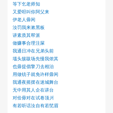
等下乞老师知
三步削竹死父敢稳
又爱呾叫你阿父来
我门枪摸出来伊惦拍忖惀
伊老人毋闲
我为人斯文
一日正吸四五包薰
汝罚我来漱黑板
入里相辅洗菜烳饭
讲素质其帮派
者人情世事龙戾讲究分寸
做赚事合理注屎
我为人斯文
我通日冲在兄弟头前
遇着底侬拢相借问
塭头簇跋场先慢我侬其
高利贷其利息八分
汝若用着来寻我咨询
也毋提倡擎刀去相治
汝勿许卵然
用做铳子就免许样毋闲
好拊来匹看底侬硬
我通夜摇摆在迷城舞台
敢敶我相骂
无中用其人企在讲台
我兄弟一下叫够下
对佮毋对在试卷顶爿
东门其拷佰
喝呾伊写歌若猛
有若听话汝自有若髧眉
我呾伊四散哭父