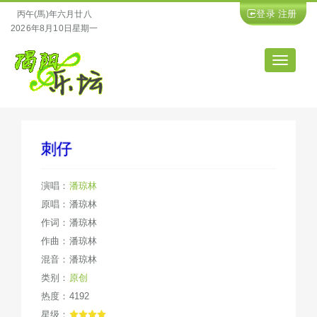
登录
注册
丙午(馬)年六月廿八
2026年8月10日星期一
导
航
刺仔
演唱：
潘琼林
原唱：潘琼林
作词：潘琼林
作曲：潘琼林
混音：潘琼林
类别：
原创
热度：4192
星级：