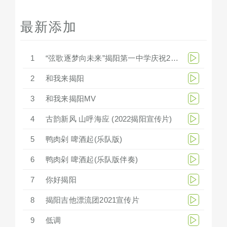
最新添加
1
“弦歌逐梦向未来”揭阳第一中学庆祝279周年华诞文艺汇演
2
和我来揭阳
3
和我来揭阳MV
4
古韵新风 山呼海应 (2022揭阳宣传片)
5
鸭肉剁 啤酒起(乐队版)
6
鸭肉剁 啤酒起(乐队版伴奏)
7
你好揭阳
8
揭阳吉他漂流团2021宣传片
9
低调