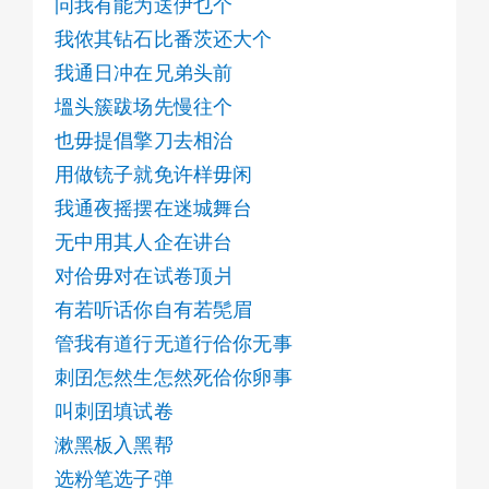
问我有能为送伊乜个
我侬其钻石比番茨还大个
我通日冲在兄弟头前
塭头簇跋场先慢往个
也毋提倡擎刀去相治
用做铳子就免许样毋闲
我通夜摇摆在迷城舞台
无中用其人企在讲台
对佮毋对在试卷顶爿
有若听话你自有若髧眉
管我有道行无道行佮你无事
刺囝怎然生怎然死佮你卵事
叫刺囝填试卷
漱黑板入黑帮
选粉笔选子弹