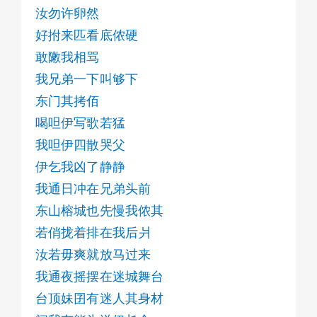
管我有道行无道行佮你无事
汝勿许卵然
刺囝怎然生怎然死佮你卵事
好拊来匹看底侬硬
叫刺囝填试卷
敢敶我相骂
漱黑板入黑帮
我兄弟一下叫够下
选粉笔选子弹
东门其拷佰
选底样拢迷茫
校长刀也土利
喝呾伊写歌若猛
进教厝会够气派
我呾伊四散哭父
企讲台企舞台
伊乞我凶了静静
狡猾其拢发财
我通日冲在兄弟头前
东山榕城也先慢我侬其
若俏拢着排在我后爿
汝若毋爽就放马过来
我通夜摇摆在迷城舞台
台顶妹囝有迷人其身材