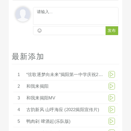
☺
发布
最新添加
1
“弦歌逐梦向未来”揭阳第一中学庆祝279周年华诞文艺汇演
2
和我来揭阳
3
和我来揭阳MV
4
古韵新风 山呼海应 (2022揭阳宣传片)
5
鸭肉剁 啤酒起(乐队版)