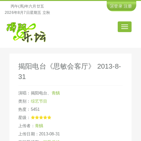
登录
注册
丙午(馬)年六月廿五
2026年8月7日星期五 立秋
导
航
揭阳电台《思敏会客厅》 2013-8-
31
演唱：
揭阳电台
、
青醨
类别：
综艺节目
热度：5451
星级：
上传者：
青醨
上传日期：2013-08-31