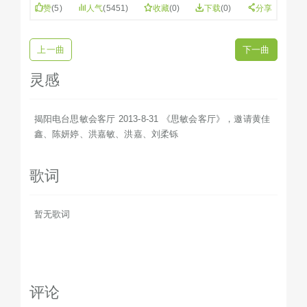
赞
(
5
)
人气
(5451)
收藏
(
0
)
下载
(0)
分享
上一曲
下一曲
灵感
揭阳电台思敏会客厅 2013-8-31 《思敏会客厅》，邀请黄佳
鑫、陈妍婷、洪嘉敏、洪嘉、刘柔铄
歌词
暂无歌词
评论