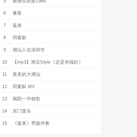
5
谢谢你的爱1986
6
番客
7
返来
8
同窗叙
9
潮汕人在深圳市
10
【mp3】潮丑Style《还是有钱好》
11
美美的大潮汕
12
同窗叙 MV
13
揭阳一中校歌
14
东门渡头
15
《返来》男版伴奏