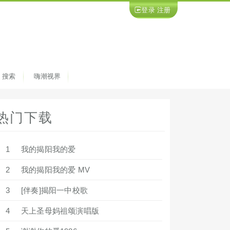
登录
注册
搜索
嗨潮视界
热门下载
1
我的揭阳我的爱
2
我的揭阳我的爱 MV
3
[伴奏]揭阳一中校歌
4
天上圣母妈祖颂演唱版