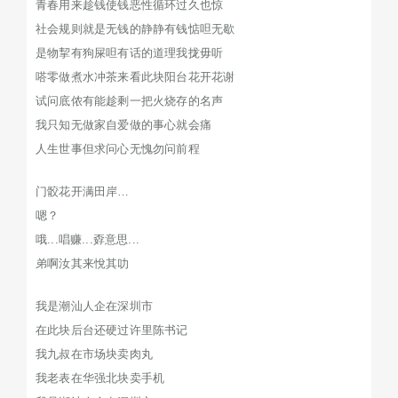
青春用来趁钱使钱恶性循环过久也惊
社会规则就是无钱的静静有钱惦呾无歇
是物挈有狗屎呾有话的道理我拢毋听
嗒零做煮水冲茶来看此块阳台花开花谢
试问底侬有能趁剩一把火烧存的名声
我只知无做家自爱做的事心就会痛
人生世事但求问心无愧勿问前程
门骹花开满田岸…
嗯？
哦...唱赚...孬意思...
弟啊汝其来悅其叻
我是潮汕人企在深圳市
在此块后台还硬过许里陈书记
我九叔在市场块卖肉丸
我老表在华强北块卖手机