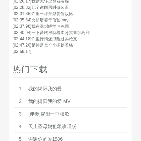
[02:26.17]我趁无转里也着装膣

[02:28.82]此个词国语叫做装逼

[02:31.86]许里一坪亲戚爱佮汝比

[02:35.34]比起厝娶母佮驶lorry

[02:37.98]我在深圳经常冲鸡面

[02:40.94]一下爱转里就着卖肾卖血挈高利

[02:44.18]许里行情还浪险过卖枪支

[02:47.20]是神是鬼个个拢趁着钱

[02:59.17]
热门下载
1
我的揭阳我的爱
2
我的揭阳我的爱 MV
3
[伴奏]揭阳一中校歌
4
天上圣母妈祖颂演唱版
5
谢谢你的爱1986