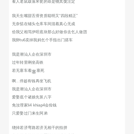
看人老鼠跋落米瓮的命是物其拢注定
我天生嘴甜舌滑资质聪明又“四段精正”
无奈惦在铺头仓库车间混着真心无成
佮我父相骂伊呾底块那么好做你去乞人做囝
我卵tu6卖掉我妈乞个手指出门搭车
我是潮汕人企在深圳市
过年转里咧坐高铁
若无塞车着
塞死
塞
啊...停趁有钱再坐飞机
我是潮汕人企在深圳市
爱娶底个诸娘先算八字
免汝理家li4 khiap4会俭钱
只爱娶过门来生阿弟
绕掉若济弯路若济无相干的拍拼