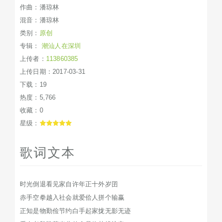
作曲：潘琼林
混音：潘琼林
类别：
原创
专辑：
潮汕人在深圳
上传者：
113860385
上传日期：2017-03-31
下载：19
热度：5,766
收藏：0
星级：
歌词文本
时光倒退看见家自许年正十外岁囝
赤手空拳越入社会就爱佮人拼个输赢
正知是物勤俭节约白手起家拢无影无迹