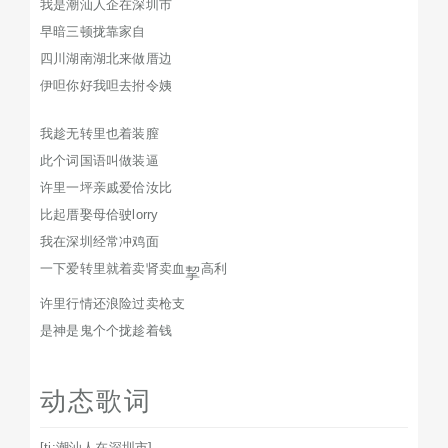
我是潮汕人企在深圳市
早暗三顿拢靠家自
四川湖南湖北来做厝边
伊呾你好我呾去拊令姨
我趁无转里也着装膣
此个词国语叫做装逼
许里一坪亲戚爱佮汝比
比起厝娶母佮驶lorry
我在深圳经常冲鸡面
一下爱转里就着卖肾卖血
高利
挈
许里行情还浪险过卖枪支
是神是鬼个个拢趁着钱
动态歌词
[ti:潮汕人在深圳市]
