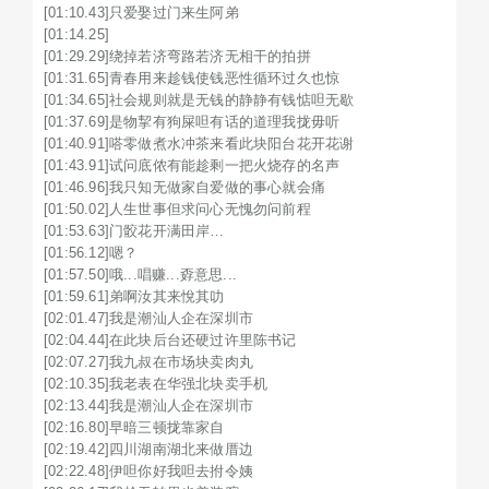
[01:10.43]只爱娶过门来生阿弟

[01:14.25]

[01:29.29]绕掉若济弯路若济无相干的拍拼

[01:31.65]青春用来趁钱使钱恶性循环过久也惊

[01:34.65]社会规则就是无钱的静静有钱惦呾无歇

[01:37.69]是物挈有狗屎呾有话的道理我拢毋听

[01:40.91]嗒零做煮水冲茶来看此块阳台花开花谢

[01:43.91]试问底侬有能趁剩一把火烧存的名声

[01:46.96]我只知无做家自爱做的事心就会痛

[01:50.02]人生世事但求问心无愧勿问前程

[01:53.63]门骹花开满田岸…

[01:56.12]嗯？

[01:57.50]哦...唱赚...孬意思...

[01:59.61]弟啊汝其来悅其叻

[02:01.47]我是潮汕人企在深圳市

[02:04.44]在此块后台还硬过许里陈书记

[02:07.27]我九叔在市场块卖肉丸

[02:10.35]我老表在华强北块卖手机

[02:13.44]我是潮汕人企在深圳市

[02:16.80]早暗三顿拢靠家自

[02:19.42]四川湖南湖北来做厝边

[02:22.48]伊呾你好我呾去拊令姨
