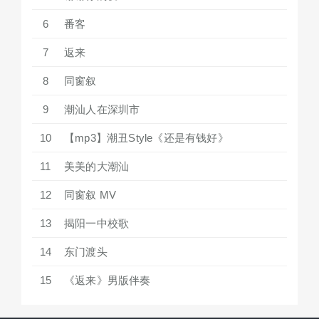
6
番客
7
返来
8
同窗叙
9
潮汕人在深圳市
10
【mp3】潮丑Style《还是有钱好》
11
美美的大潮汕
12
同窗叙 MV
13
揭阳一中校歌
14
东门渡头
15
《返来》男版伴奏