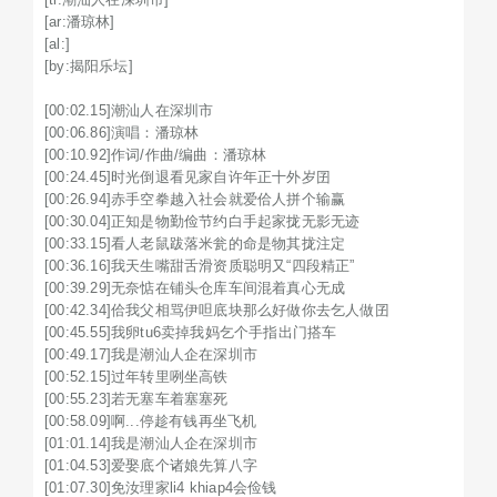
[ar:潘琼林]

[al:]

[by:揭阳乐坛]

[00:02.15]潮汕人在深圳市

[00:06.86]演唱：潘琼林

[00:10.92]作词/作曲/编曲：潘琼林

[00:24.45]时光倒退看见家自许年正十外岁囝

[00:26.94]赤手空拳越入社会就爱佮人拼个输赢

[00:30.04]正知是物勤俭节约白手起家拢无影无迹

[00:33.15]看人老鼠跋落米瓮的命是物其拢注定

[00:36.16]我天生嘴甜舌滑资质聪明又“四段精正”

[00:39.29]无奈惦在铺头仓库车间混着真心无成

[00:42.34]佮我父相骂伊呾底块那么好做你去乞人做囝

[00:45.55]我卵tu6卖掉我妈乞个手指出门搭车

[00:49.17]我是潮汕人企在深圳市

[00:52.15]过年转里咧坐高铁

[00:55.23]若无塞车着塞塞死

[00:58.09]啊...停趁有钱再坐飞机

[01:01.14]我是潮汕人企在深圳市

[01:04.53]爱娶底个诸娘先算八字

[01:07.30]免汝理家li4 khiap4会俭钱
